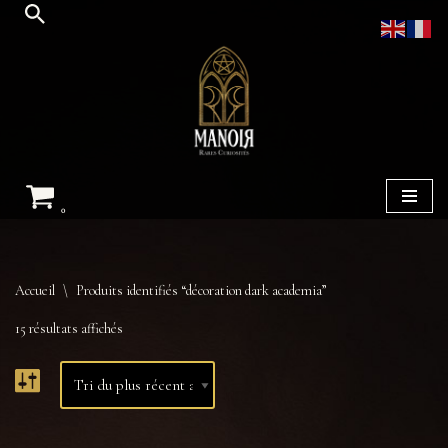
Aller
au
contenu
0
Accueil
\
Produits identifiés “décoration dark academia”
15 résultats affichés