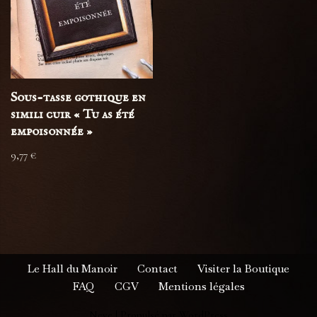
Sous-tasse gothique en
simili cuir « Tu as été
empoisonnée »
9,77
€
Le Hall du Manoir
Contact
Visiter la Boutique
FAQ
CGV
Mentions légales
Neve
| Propulsé par
WordPress