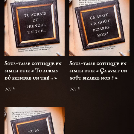
Sous-tasse gothique en
Sous-tasse gothique en
simili cuir « Tu aurais
simili cuir « Ça avait un
dû prendre un thé… »
goût bizarre non ? »
9,77
€
9,77
€