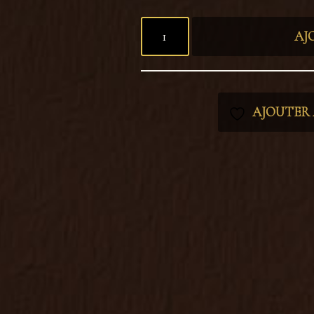
AJ
AJOUTER À
Catégories :
Stickers
,
Tout voir
Étiquettes :
animal fantasy
,
cabinet de c
décoration cottagecore
,
décoration dar
féerique
,
decoration fenetre
,
décoration
nature
,
décoration witchy
,
grenouille
,
s
repositionnable
,
sticker vitrail
,
sticker 