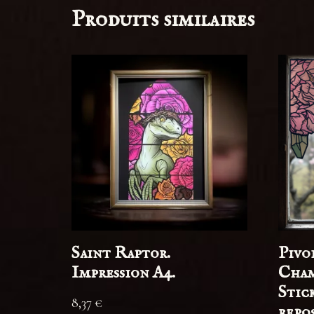
Produits similaires
Saint Raptor.
Pivo
Impression A4.
Cham
Stic
8,37
€
repos