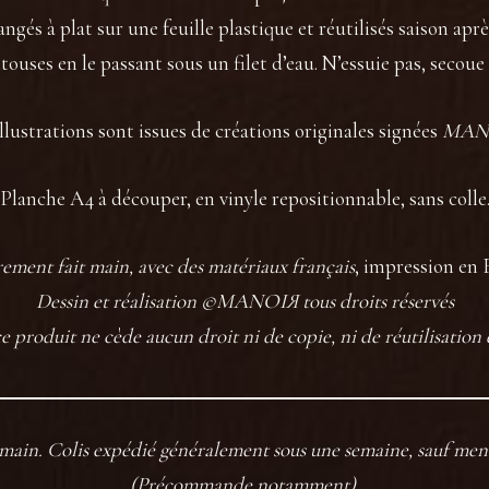
ngés à plat sur une feuille plastique et réutilisés saison après
touses en le passant sous un filet d’eau. N’essuie pas, secoue l
llustrations sont issues de créations originales signées
MAN
Planche A4 à découper, en vinyle repositionnable, sans colle
ement fait main, avec des matériaux français
, impression en 
Dessin et réalisation ©MANOIЯ tous droits réservés
ce produit ne cède aucun droit ni de copie, ni de réutilisation
t main. Colis expédié généralement sous une semaine, sauf men
(Précommande notamment).