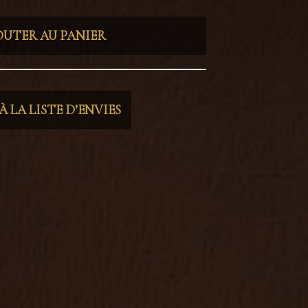
OUTER AU PANIER
 LA LISTE D’ENVIES
uriosités
,
création originale
,
cristaux
,
k academia
,
décoration fantasy
,
décoration
 intérieure
,
décoration magique
,
décoration
ticker fenêtre
,
sticker fenêtre grenouille
,
sticker
vitre
,
vitrail moderne