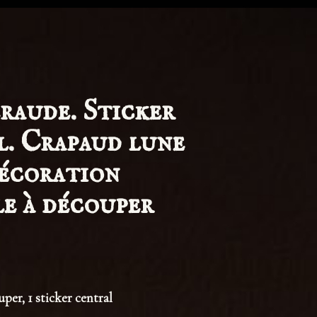
raude. Sticker
l. Crapaud lune
Décoration
le à découper
uper, 1 sticker central