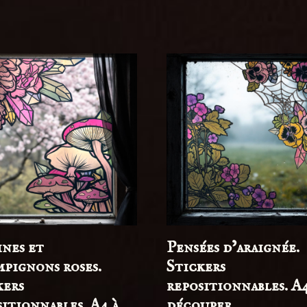
ines et
Pensées d’araignée.
pignons roses.
Stickers
kers
repositionnables. A4
itionnables. A4 à
découper.