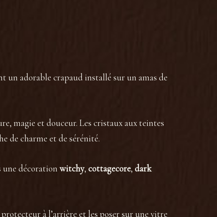
t un adorable crapaud installé sur un amas de
ure, magie et douceur. Les cristaux aux teintes
he de charme et de sérénité.
ns une décoration
witchy
,
cottagecore
,
dark
m protecteur à l’arrière et les poser sur une vitre