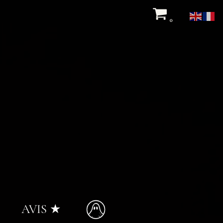
0
AVIS ★