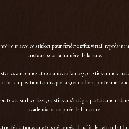
 intérieur avec ce
sticker pour fenêtre effet vitrail
représentan
cristaux, sous la lumière de la lune.
isteries anciennes et des univers fantasy, ce sticker mêle nat
ent la composition tandis que la grenouille apporte une touc
ou toute surface lisse, ce sticker s’intègre parfaitement da
academia
ou inspirée de la nature.
tricité statique: une fois découpés, il suffit de retirer le fil