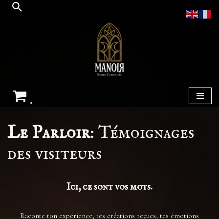
Aller
au
contenu
0
Le Parloir
: Témoignages
des visiteurs
Ici, ce sont
vos
mots.
Raconte ton expérience, tes créations reçues, tes émotions