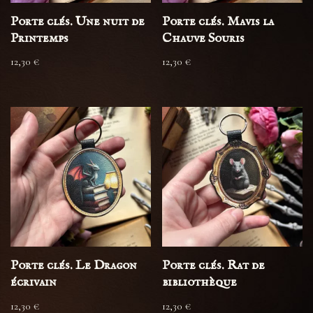
Porte clés. Une nuit de
Porte clés. Mavis la
Printemps
Chauve Souris
12,30
€
12,30
€
Porte clés. Le Dragon
Porte clés. Rat de
écrivain
bibliothèque
12,30
€
12,30
€