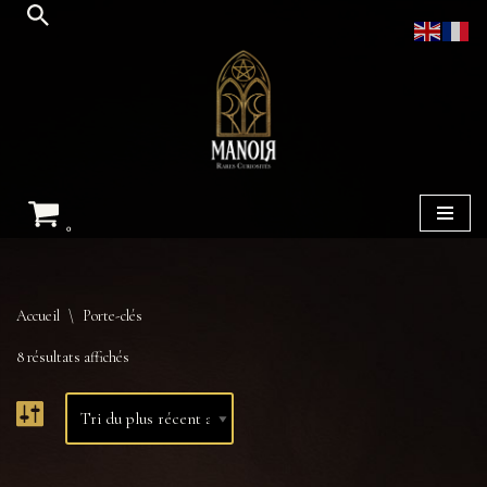
Aller
au
contenu
0
Accueil
\
Porte-clés
8 résultats affichés