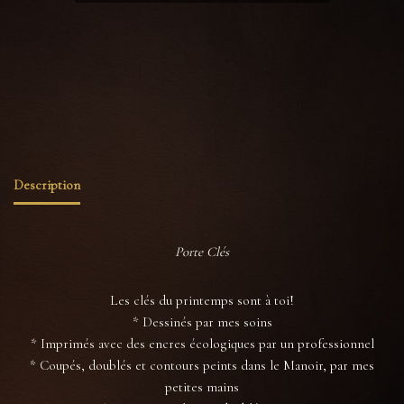
Catégories :
Porte-clés
,
Tout voir
Étiquettes :
Araignée
,
automne
,
citrouille
,
cottage
,
cottagecore
,
fantome
,
maison hantée
,
orange
,
plaid
,
porte clés
,
sorcière
,
voiture
Description
Porte Clés
Les clés du printemps sont à toi!
* Dessinés par mes soins
* Imprimés avec des encres écologiques par un professionnel
* Coupés, doublés et contours peints dans le Manoir, par mes
petites mains