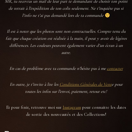
MR, tu recevras un mail de leur part te demandant de choisir ton point
de retrait à l’expédition de ton colis seulement. Ne t’inquiète pas si
l’info ne t’ai pas demandé lors de ta commande
Il est à noter que les photos sont non contractuelles. Compte tenu du
fait que chaque création est réalisée à la main, il peut y avoir de légères
différences. Les couleurs peuvent également varier d’un écran à un
autre.
En cas de problème avec ta commande n’hésite pas à me
contacter
En outre, je t’invite à lire les
Conditions Générales de Vent
e pour
toutes les infos sur l’envoi, paiement, retour etc!
Et pour finir, retrouve moi sur
Instagram
pour connaitre les dates
de sortie des nouveautés et des Collections!