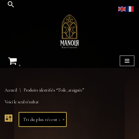
Aller
au
contenu
0
Accueil
\
Produits identifiés “Toile_araignée”
Voici le seul résultat