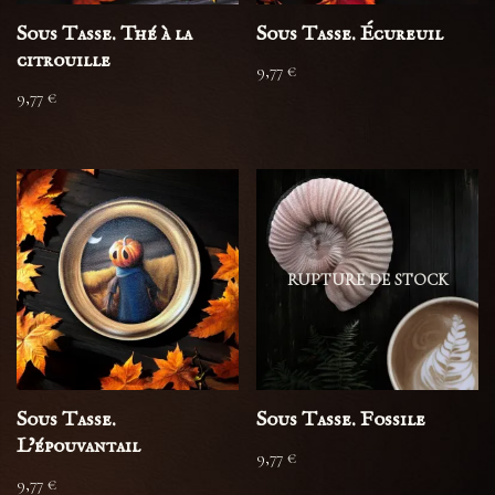
Sous Tasse. Thé à la
Sous Tasse. Écureuil
citrouille
9,77
€
9,77
€
RUPTURE DE STOCK
Sous Tasse.
Sous Tasse. Fossile
L’épouvantail
9,77
€
9,77
€