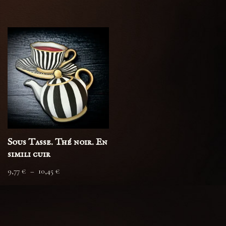
Sous Tasse. Thé noir. En
simili cuir
9,77
€
–
10,45
€