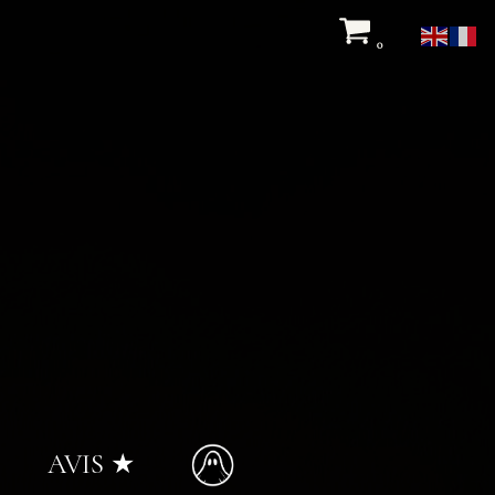
0
AVIS ★