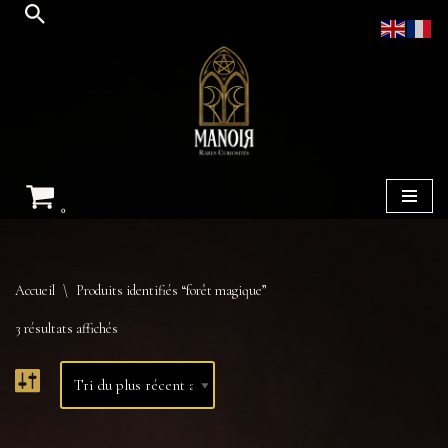
Aller
au
contenu
0
Accueil
\
Produits identifiés “forêt magique”
3 résultats affichés