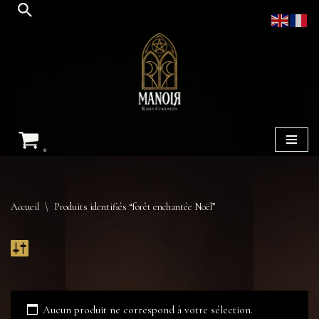
Aller
au
contenu
0
Accueil
\
Produits identifiés “forêt enchantée Noël”
Aucun produit ne correspond à votre sélection.