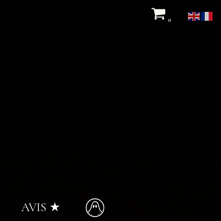
0
AVIS ★