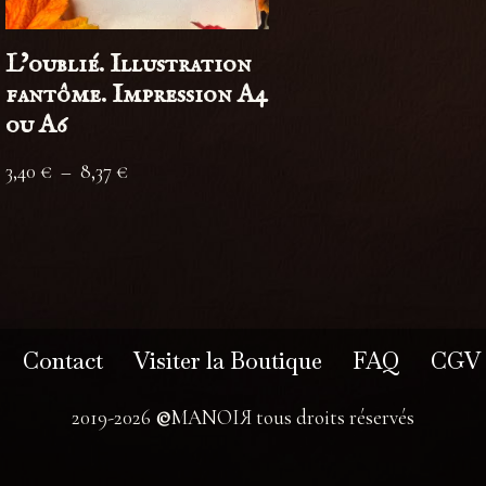
L’oublié. Illustration
fantôme. Impression A4
ou A6
3,40
€
–
8,37
€
Contact
Visiter la Boutique
FAQ
CGV
2019-2026
©
MANOIЯ tous droits réservés