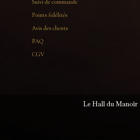
Suivi de commande
Points fidélités
Avis des clients
FAQ
CGV
Le Hall du Manoir
Neve
| Propulsé par
WordPress