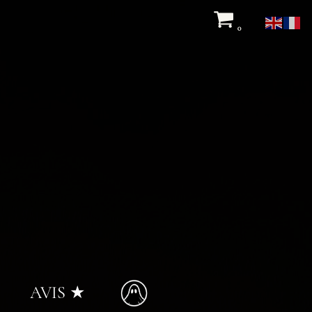
0
AVIS ★