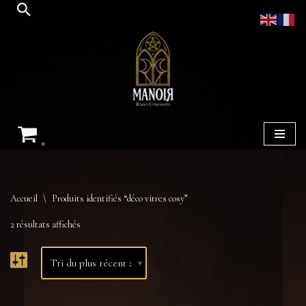
Aller
au
contenu
0
Accueil
\
Produits identifiés “déco vitres cosy”
2 résultats affichés