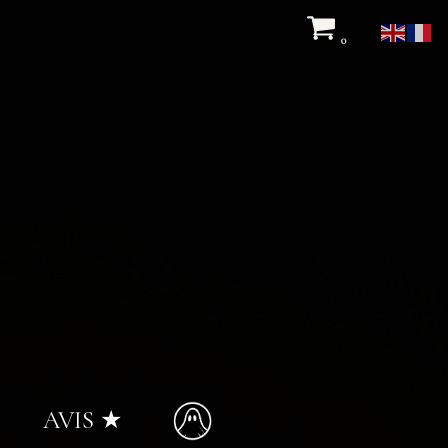
0
AVIS ★