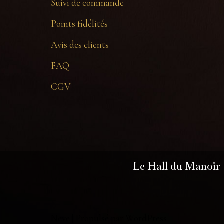
Suivi de commande
Points fidélités
Avis des clients
FAQ
CGV
Le Hall du Manoir
Neve
| Propulsé par
WordPress