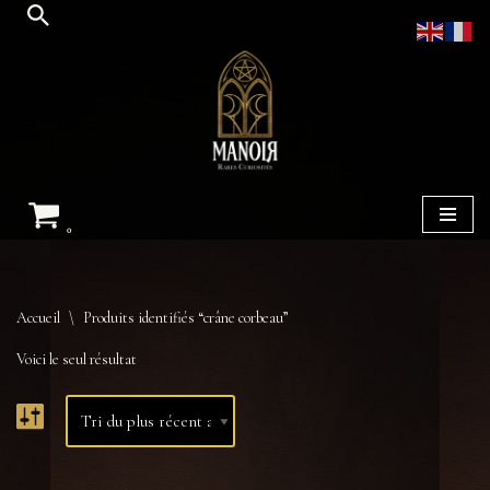
Aller
au
contenu
0
Accueil
\
Produits identifiés “crâne corbeau”
Voici le seul résultat