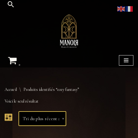
Aller
au
contenu
0
Accueil
\
Produits identifiés “cozy fantasy”
Voici le seul résultat