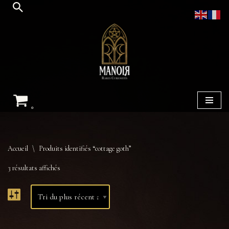
Aller
au
contenu
0
Accueil
\
Produits identifiés “cottage goth”
3 résultats affichés