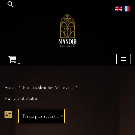
Aller
au
contenu
0
Accueil
\
Produits identifiés “conte visuel”
Voici le seul résultat