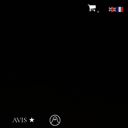
0
AVIS ★