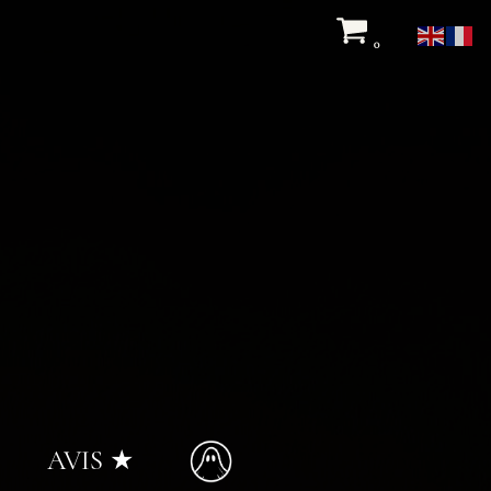
0
AVIS ★