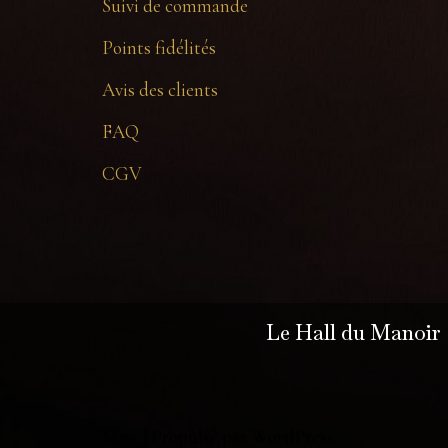
Suivi de commande
Points fidélités
Avis des clients
FAQ
CGV
Le Hall du Manoir
Neve
| Propulsé par
WordPress