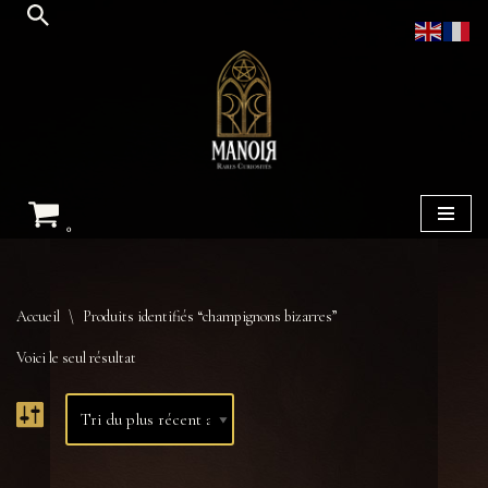
Aller
au
contenu
0
Accueil
\
Produits identifiés “champignons bizarres”
Voici le seul résultat