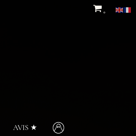
0
AVIS ★