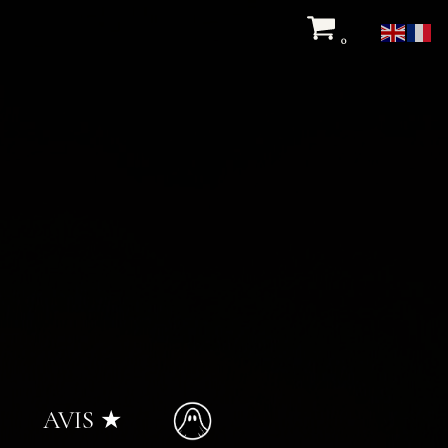
0
AVIS ★