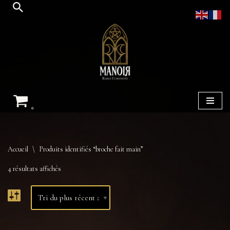
Aller
au
contenu
0
Accueil
\
Produits identifiés “broche fait main”
4 résultats affichés