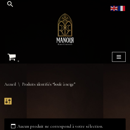
Aller
au
contenu
0
Accueil
\
Produits identifiés “boule à neige”
Aucun produit ne correspond à votre sélection.