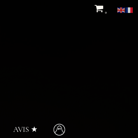
0
AVIS ★