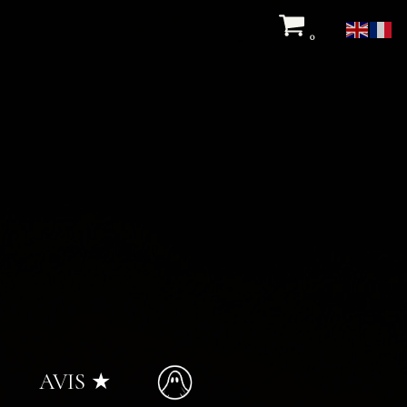
0
AVIS ★