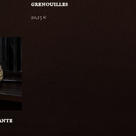
grenouilles
20,15
€
ante