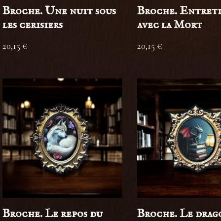
Broche. Une nuit sous
Broche. Entret
les cerisiers
avec la Mort
20,15
€
20,15
€
Broche. Le repos du
Broche. Le drag