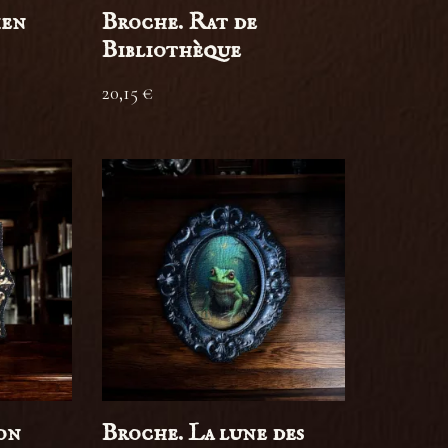
ien
Broche. Rat de
Bibliothèque
20,15
€
on
Broche. La lune des