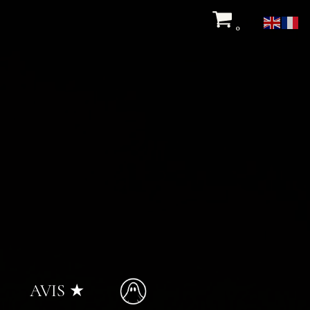
0
AVIS ★