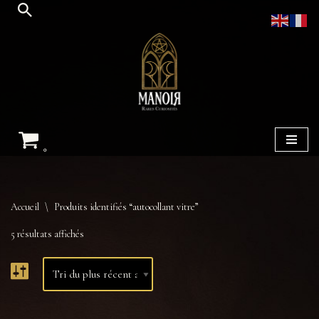
Aller
au
contenu
0
Accueil
\
Produits identifiés “autocollant vitre”
5 résultats affichés