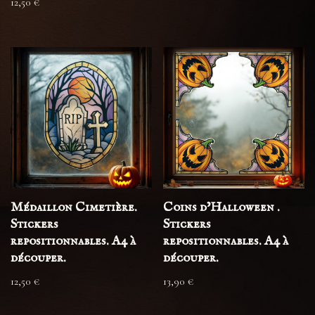
12,50
€
Médaillon Cimetière.
Coins d’Halloween .
Stickers
Stickers
repositionnables. A4 à
repositionnables. A4 à
découper.
découper.
12,50
€
13,90
€