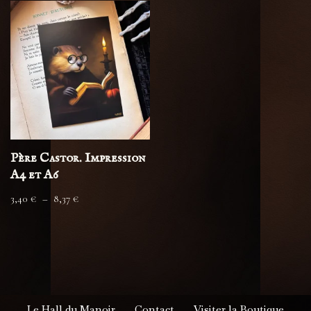
Père Castor. Impression
A4 et A6
3,40
€
–
8,37
€
Le Hall du Manoir
Contact
Visiter la Boutique