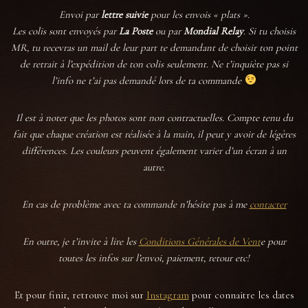
Envoi par
lettre suivie
pour les envois « plats ».
Les colis sont envoyés par
La Poste
ou par
Mondial Relay
. Si tu choisis
MR, tu recevras un mail de leur part te demandant de choisir ton point
de retrait à l’expédition de ton colis seulement. Ne t’inquiète pas si
l’info ne t’ai pas demandé lors de ta commande
Il est à noter que les photos sont non contractuelles. Compte tenu du
fait que chaque création est réalisée à la main, il peut y avoir de légères
différences. Les couleurs peuvent également varier d’un écran à un
autre.
En cas de problème avec ta commande n’hésite pas à me
contacter
En outre, je t’invite
à lire les
Conditions Générales de Vent
e pour
toutes les infos sur l’envoi, paiement, retour etc!
Et pour finir, retrouve moi sur
Instagram
pour connaitre les dates