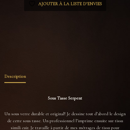
AJOUTER À LA LISTE D’ENVIES
Catégories :
Sous-Tasses
,
Tout voir
Étiquettes :
accessoire cuir
,
accessoire cuisine
,
accessoire vegan
,
bibliothèque
,
bougie
,
coaster
,
cottage
,
cuisine
,
dark academia
,
décoration maison
,
illustration
,
nature morte
,
peinture
,
rouge
,
serpent
,
sous tasse
,
sous verre
Description
Sous Tasse Serpent
Un sous verre durable et original! Je dessine tout d’abord le design
de cette sous tasse. Un professionnel l’imprime ensuite sur tissu
simili cuir. Je travaille à partir de mes métrages de tissu pour