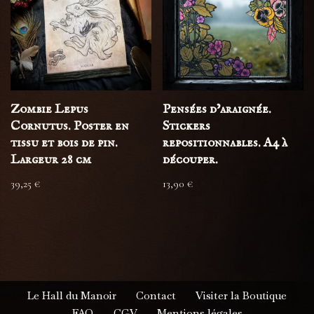
Zombie Lepus
Pensées d’araignée.
Cornutus. Poster en
Stickers
tissu et bois de pin.
repositionnables. A4 à
Largeur 28 cm
découper.
39,25
€
13,90
€
Le Hall du Manoir
Contact
Visiter la Boutique
FAQ
CGV
Mentions légales