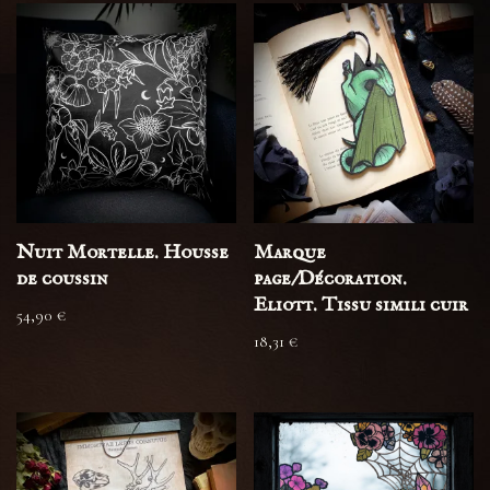
Nuit Mortelle. Housse
Marque
de coussin
page/Décoration.
Eliott. Tissu simili cuir
54,90
€
18,31
€