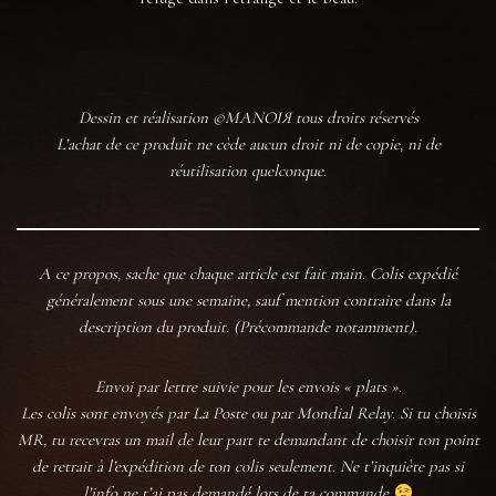
Dessin et réalisation ©MANOIЯ tous droits réservés
L’achat de ce produit ne cède aucun droit ni de copie, ni de
réutilisation quelconque.
A ce propos, sache que chaque article est fait main. Colis expédié
généralement sous une semaine, sauf mention contraire dans la
description du produit. (Précommande notamment).
Envoi par lettre suivie pour les envois « plats ».
Les colis sont envoyés par La Poste ou par Mondial Relay. Si tu choisis
MR, tu recevras un mail de leur part te demandant de choisir ton point
de retrait à l’expédition de ton colis seulement. Ne t’inquiète pas si
l’info ne t’ai pas demandé lors de ta commande