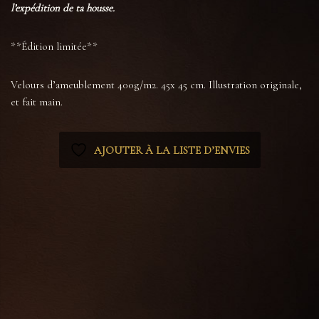
l’expédition de ta housse.
**Édition limitée**
Velours d’ameublement 400g/m2. 45x 45 cm. Illustration originale,
et fait main.
AJOUTER À LA LISTE D’ENVIES
Catégories :
Coussins
,
Tout voir
Étiquettes :
cabinet de curiosite
,
dark academia
,
dark aesthetic
,
dark victorian
,
decoration
gothique
,
goth
,
gothique
,
insecte
,
lecture
,
livre
,
macabre
,
nature morte
,
signet
,
witchcraft
,
witchy