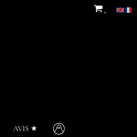
0
AVIS ★