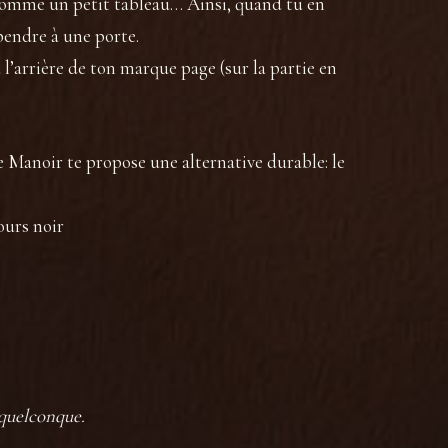
t comme un petit tableau… Ainsi, quand tu en
pendre à une porte.
l’arrière de ton marque page (sur la partie en
e Manoir te propose une alternative durable: le
ours noir
 quelconque.