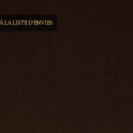
 LA LISTE D’ENVIES
vegan
,
dark academia
,
dark aesthetic
,
decoration
,
ture morte
,
oeil
,
peinture
,
pleure
,
signet
,