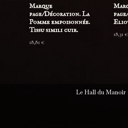
Marque
Mar
page/Décoration. La
page
Pomme empoisonnée.
Eliot
Tissu simili cuir.
18,31
€
18,81
€
Le Hall du Manoir
Neve
| Propulsé par
WordPress