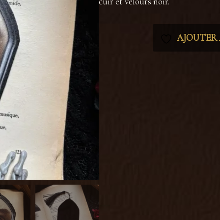
cuir et velours noir.
AJOUTER À
Catégorie :
Marque-pages
Étiquettes :
cabinet de curiosités
,
cuir 
gothique
,
larme
,
livre
,
marque page
,
na
sorcière