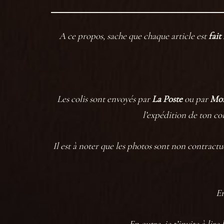
A ce propos, sache que chaque article est
fait
Les colis sont envoyés par
La Poste
ou par
Mon
l’expédition de ton co
Il est à noter que les photos sont non contractu
En
En outre, je t’invite
à lire 