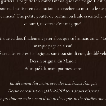
, gardera la page de ton conte fantastique avec magie. Il es
pourras l’utiliser en décoration, l’accrocher au mur ou le sus
 mieux? Une petite goutte de parfum ou huile essentielle, à 
velours), tu verras c’est magique!!
, que tu dois finalement jeter alors que tu l’aimais tant…? L
marque page en tissu!
avec des encres écologiques sur tissu simili cuir, doublé vel
Dessin original du Manoir
Fabriqué à la main par mes soins
Entièrement fait main, avec des matériaux français
Dessin et réalisation ©MANOIЯ tous droits réservés
ce produit ne cède aucun droit ni de copie, ni de réutilisation