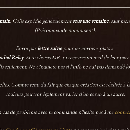
 main.
Colis expédié généralement
sous une semaine
, sauf men
(Précommande notamment).
Envoi par
lettre suivie
pour les envois « plats ».
dial Relay
. Si tu choisis MR, tu recevras un mail de leur par
lis seulement. Ne t’inquiète pas si l’info ne t’ai pas demandé
elles. Compte tenu du fait que chaque création est réalisée à la 
couleurs peuvent également varier d’un écran à un autre.
 cas de problème avec ta commande n’hésite pas à me
contac
les
Conditions Générales de Vent
e pour toutes les infos sur l’