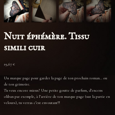
Nuit éphémère. Tissu
simili cuir
19,67
€
Un marque page pour garder la page de ton prochain roman… ou
de ton grimoire.
Tu veux encore mieux? Une petite goutte de parfum, d’encens
oliban par exemple, à l’arrière de ton marque page (sur la partie en
velours), tu verras c’est envoutant!!