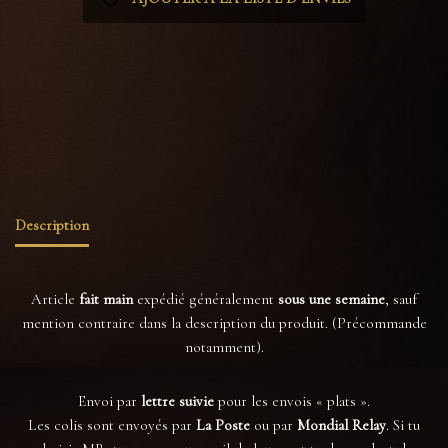
Catégories :
Marque-pages
,
Tout voir
Étiquettes :
cabinet de curiosite
,
cuir vegan
,
dark academia
,
dark aesthetic
,
dark victorian
,
goth
,
gothique
,
insecte
,
lecture
,
livre
,
macabre
,
nature morte
,
signet
,
witchy
Description
Article
fait main
expédié généralement
sous une semaine
, sauf
mention contraire dans la description du produit. (Précommande
notamment).
Envoi par
lettre suivie
pour les envois « plats ».
Les colis sont envoyés par
La Poste
ou par
Mondial Relay
. Si tu