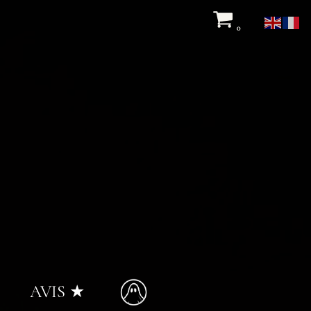
0
AVIS ★