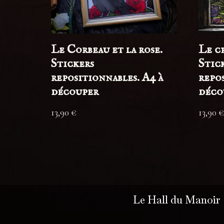
Le Corbeau et la rose.
Le ch
Stickers
Stic
repositionnables. A4 à
repos
découper
déco
13,90
€
13,90
€
Le Hall du Manoir