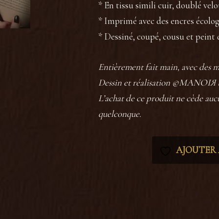
* En tissu simili cuir, doublé vel
* Imprimé avec des encres écolo
* Dessiné, coupé, cousu et peint 
Entièrement fait main, avec des m
Dessin et réalisation ©MANOIЯ to
L’achat de ce produit ne cède aucu
quelconque.
AJOUTER À
Catégories :
Marque-pages
,
Tout voir
Étiquettes :
bijou gothique
,
bijou macab