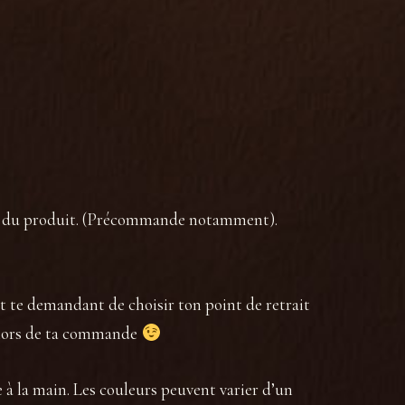
rk aesthetic
,
dark victorian
,
goth
,
gothique
,
chy
ion du produit. (Précommande notamment).
rt te demandant de choisir ton point de retrait
dé lors de ta commande
e à la main. Les couleurs peuvent varier d’un