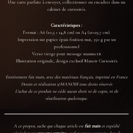
Une carte parfaite à envoyer, collectionner ou encadrer dans un
cabinet de curiosités.
Caractéristiques :
Format : A6 (10,5 × 14,8 cm) ou A4 (21×29,7 cm).
Impression sur papier épais finition mat, 350 g par un
professionnel
Verso vierge pour message manuscrit
Illustration originale, design exclusif Manoir Curiosités
Entièrement fait main, avec des matériaux français, imprimé en France
Dessin et réalisation ©MANOIЯ tous droits réservés
L’achat de ce produit ne cède aucun droit ni de copie, ni de
réutilisation quelconque.
A ce propos, sache que chaque article est
fait main
et expédié
généralement
sous une semaine
, sauf mention contraire dans la