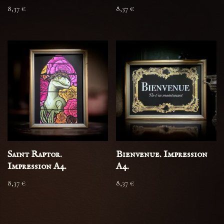
8,37
€
8,37
€
Saint Raptor.
Bienvenue. Impression
Impression A4.
A4.
8,37
€
8,37
€