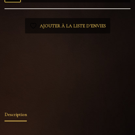
AJOUTER À LA LISTE D’ENVIES
UGS :
ND
Catégories :
Cartes postales & Affiches
,
Prints
,
Tout voir
Étiquettes :
animal forêt
,
animal mignon
,
animal nocturne
,
carte automne
,
carte hérisson
,
conte pour enfants
,
forêt enchantée
,
hérisson
,
illustration douce
,
lune
,
Manoir Curiosités
,
style peinture ancienne
Description