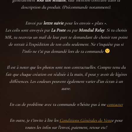
description du produit. (Précommande notamment).
Envoi par
lettre suivie
pour les envois « plats ».
Les colis sont envoyés par
La Poste
ou par
Mondial Relay
. Si tu choisis
MR, tu recevras un mail de leur part te demandant de choisir ton point
de retrait à l’expédition de ton colis seulement. Ne t’inquiète pas si
l’info ne t’ai pas demandé lors de ta commande
Il est à noter que les photos sont non contractuelles. Compte tenu du
fait que chaque création est réalisée à la main, il peut y avoir de légères
différences. Les couleurs peuvent également varier d’un écran à un
autre.
En cas de problème avec ta commande n’hésite pas à me
contacter
En outre, je t’invite
à lire les
Conditions Générales de Vent
e pour
toutes les infos sur l’envoi, paiement, retour etc!