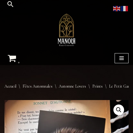
Aller
au
contenu
0
Accueil
\
Fêtes Automnales
\
Automne Lovers
\
Prints
\
Le Petit Gardi