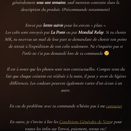
généralement
sous une semaine
, sauf mention contraire dans la
description du produit. (Précommande notamment).
Envoi par
lettre suivie
pour les envois « plats ».
Les colis sont envoyés par
La Poste
ou par
Mondial Relay
. Si tu choisis
MR, tu recevras un mail de leur part te demandant de choisir ton point
de retrait à l’expédition de ton colis seulement. Ne t’inquiète pas si
l’info ne t’ai pas demandé lors de ta commande
Il est à noter que les photos sont non contractuelles. Compte tenu du
fait que chaque création est réalisée à la main, il peut y avoir de légères
différences. Les couleurs peuvent également varier d’un écran à un
autre.
En cas de problème avec ta commande n’hésite pas à me
contacter
En outre, je t’invite
à lire les
Conditions Générales de Vent
e pour
toutes les infos sur l’envoi, paiement, retour etc!