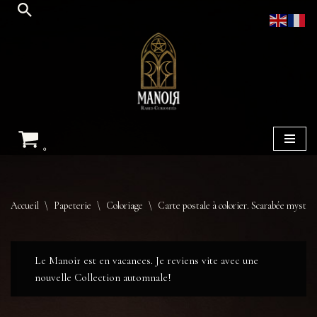
Aller
au
contenu
0
Accueil
\
Papeterie
\
Coloriage
\
Carte postale à colorier. Scarabée mystiq
Le Manoir est en vacances. Je reviens vite avec une
nouvelle Collection automnale!