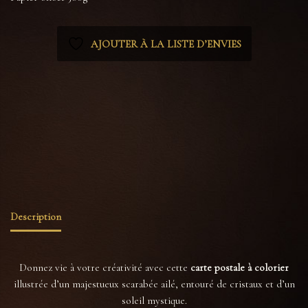
AJOUTER À LA LISTE D’ENVIES
Catégories :
Coloriage
,
Tout voir
Étiquettes :
cabinet de curiosités
,
carte artistique
,
carte coloriage
,
carte postale
,
carte postale
à colorier
,
coloriage adulte
,
création originale
,
dark academia
,
illustration gothique
,
insecte
,
loisirs créatifs
,
papeterie gothique
,
papier offset
,
scarabée
,
witchy
Description
Donnez vie à votre créativité avec cette
carte postale à colorier
illustrée d’un majestueux scarabée ailé, entouré de cristaux et d’un
soleil mystique.