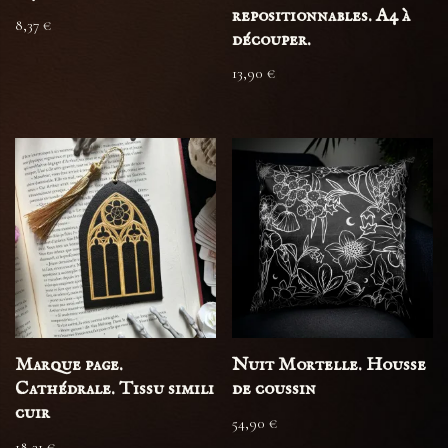
repositionnables. A4 à
8,37
€
découper.
13,90
€
Marque page.
Nuit Mortelle. Housse
Cathédrale. Tissu simili
de coussin
cuir
54,90
€
18,31
€