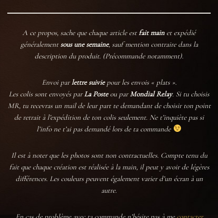
A ce propos, sache que chaque article est
fait main
et expédié
généralement
sous une semaine
, sauf mention contraire dans la
description du produit. (Précommande notamment).
Envoi par
lettre suivie
pour les envois « plats ».
Les colis sont envoyés par
La Poste
ou par
Mondial Relay
. Si tu choisis
MR, tu recevras un mail de leur part te demandant de choisir ton point
de retrait à l’expédition de ton colis seulement. Ne t’inquiète pas si
l’info ne t’ai pas demandé lors de ta commande
Il est à noter que les photos sont non contractuelles. Compte tenu du
fait que chaque création est réalisée à la main, il peut y avoir de légères
différences. Les couleurs peuvent également varier d’un écran à un
autre.
En cas de problème avec ta commande n’hésite pas à me
contacter