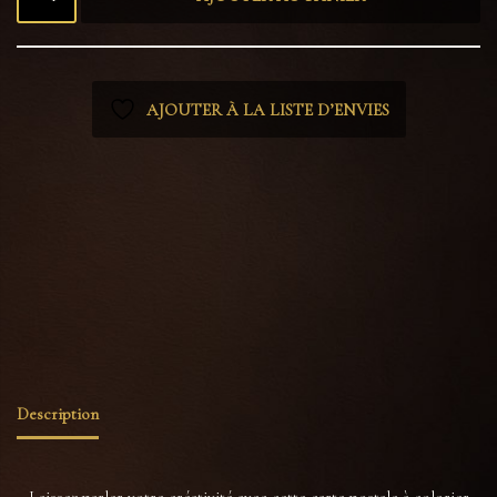
AJOUTER À LA LISTE D’ENVIES
Catégories :
Coloriage
,
Tout voir
Étiquettes :
cabinet de curiosités
,
cadeau créatif
,
carte à colorier
,
carte postale
,
coloriage
adulte
,
cristaux
,
dark academia
,
fantasy art
,
frog
,
gothique
,
grenouille
,
grenouille gothique
,
illustration grenouille
,
loisirs créatifs
,
manoir rares curiosités
,
nature magique
,
papeterie
,
papier offset
,
vitrail gothique
,
witchy
Description
Laissez parler votre créativité avec cette carte postale à colorier