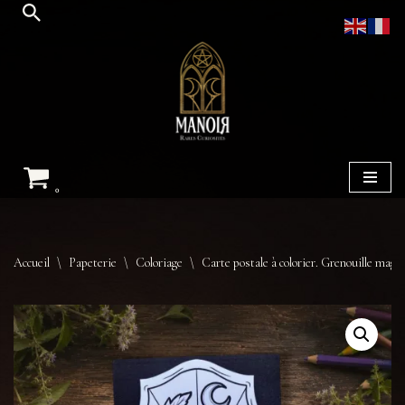
Aller
au
contenu
0
Accueil
\
Papeterie
\
Coloriage
\
Carte postale à colorier. Grenouille magi