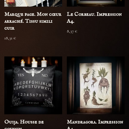
Marque page. Mon cœur
Le Corbeau. Impression
arraché. Tissu simili
A4.
cuir
8,37
€
18,31
€
Ouija. Housse de
Mandragora. Impression
coussin
A4.